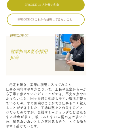
EPISODE 02 入社後の印象
EPISODE 03 これから挑戦してみたいこと
営業担当&新卒採用
担当
内定を頂き、実際に現場に入ってみると、
仕事の内容ややり方について、上長や先輩から一か
ら丁寧に教えていただくことができ、不安な点やわ
からないこと、困った時に相談しやすい環境が整っ
ているため、すぐ馴染むことができ仕事も早く覚え
ることができました。工場は黙々と作業するイメー
ジだったのですが、会議やミーティングなど会話を
する機会が多く、親しみやすい人柄の方が多いた
め、和気あいあいとした雰囲気もあり、とても働き
やすく感じています。