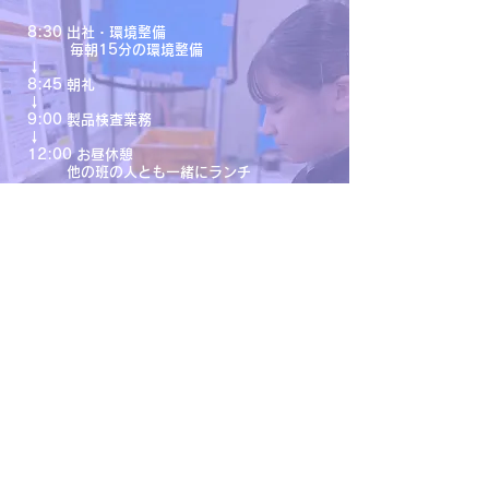
8:30 出社・環境整備
毎朝15分の環境整備
↓
8:45 朝礼
↓
9:00 製品検査業務
↓
12:00 お昼休憩
他の班の人とも一緒にランチ
↓
12:50 午後の作業スタート
検査データの作成
↓
15:00 休憩
↓
17:00 上司へ業務の進捗を報告
↓
17:35 本日の業務終了 お疲れ様でした。