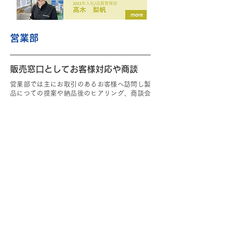
営業部
販売窓口としてお客様対応や商談
営業部では主にお取引のあるお客様へ訪問し製
品につての提案や納品後のヒアリング、商談会
への参加など旭工業の窓口としての業務を行っ
ています。 通常は BtoB としてお客様よりお仕
事を頂き続ける為各お客様へ定期的に訪問し、
どんな
ことにも対応します！と前向きに自社を
アピールしていきます。 自社製品では BtoC も
あり、直接消費者様への営業も
行っておりま
す。