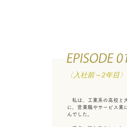
EPISODE 01
〈入社前～2年
目〉
〈入社前～2年目〉
私は、工業系の高校と大
に、営業職やサービス業
んでした。