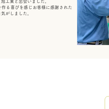
旭工業と出会いました。
を作る喜びを感じお客様に感謝された
た気がしました。
EPISODE 02
〈3年目～5年
目〉