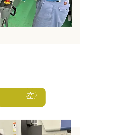
EPISODE 03
〈6年目～現
在〉