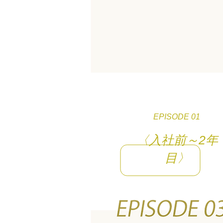
EPISODE 01
〈入社前～2年
目〉