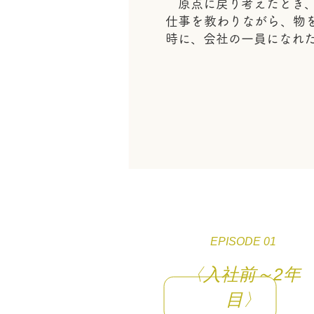
原点に戻り考えたとき、
仕事を教わりながら、物
時に、会社の一員になれ
EPISODE 01
〈入社前～2年
目〉